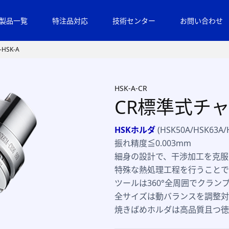
製品一覧
特注品対応
技術センター
お問い合わせ
HSK-A
HSK-A-CR
CR標準式チャッ
HSKホルダ
(HSK50A/HSK63A/
振れ精度≦0.003mm
細身の設計で、干渉加工を克服
特殊な熱処理工程を行うことで
ツールは360°全周囲でクラン
全サイズは動バランスを調整対
焼きばめホルダは高品質且つ徳