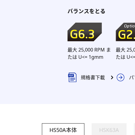
バランスをとる
最大 25,000 RPM ま
最大 25,
たは U<= 1gmm
たは U<
規格書下載
パ
HS50A本体
HSK63A