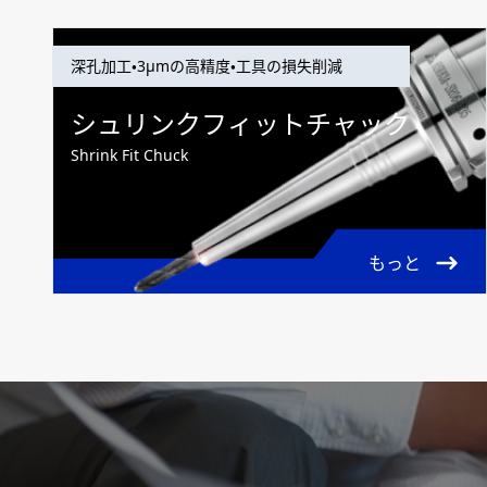
深孔加工・3μmの高精度・工具の損失削減
シュリンクフィットチャック
Shrink Fit Chuck
もっと