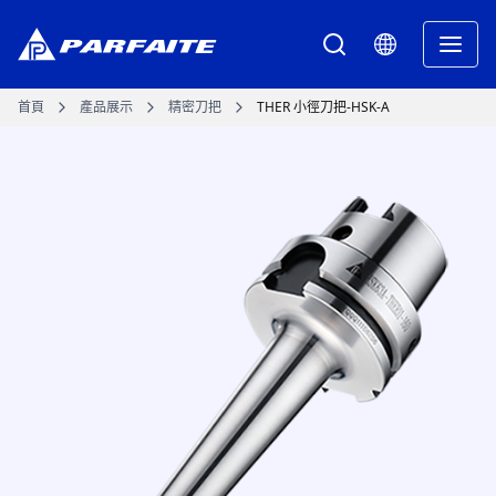
首頁
產品展示
精密刀把
THER 小徑刀把-HSK-A