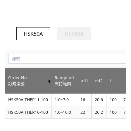
HSK50A
HSK63A
Order No.
Range ∅d
∅d1
∅d2
L
L1
訂購編號
夾持範圍
HSK50A THER11-100
1.0~7.0
16
20.6
100
74
HSK50A THER16-100
1.0~10.0
22
26.2
100
74