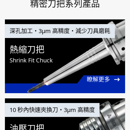
精密刀把系列產品
深孔加工・3μm 高精度・減少刀具磨耗
熱縮刀把
Shrink Fit Chuck
瞭解更多
10 秒內快速夾換刀・3μm 高精度
油壓刀把