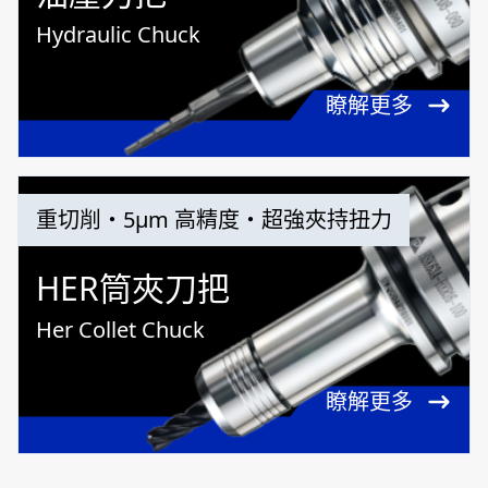
Hydraulic Chuck
瞭解更多
重切削・5μm 高精度・超強夾持扭力
HER筒夾刀把
Her Collet Chuck
瞭解更多